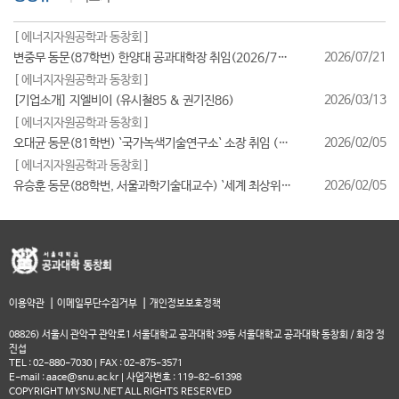
[ 에너지자원공학과 동창회 ]
2026/07/21
변중무 동문(87학번) 한양대 공과대학장 취임(2026/7/1일자)
[ 에너지자원공학과 동창회 ]
2026/03/13
[기업소개] 지엘비이 (유시철85 & 권기진86)
[ 에너지자원공학과 동창회 ]
2026/02/05
오대균 동문(81학번) `국가녹색기술연구소` 소장 취임 (2026/2월)
[ 에너지자원공학과 동창회 ]
2026/02/05
유승훈 동문(88학번, 서울과학기술대교수) `세계 최상위 연구자 2025` 등재
|
|
이용약관
이메일무단수집거부
개인정보보호정책
08826) 서울시 관악구 관악로1 서울대학교 공과대학 39동 서울대학교 공과대학 동창회 / 회장 정
진섭
TEL : 02-880-7030 | FAX : 02-875-3571
E-mail : aace@snu.ac.kr | 사업자번호 : 119-82-61398
COPYRIGHT MYSNU.NET ALL RIGHTS RESERVED