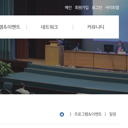
메인
회원가입
로그인
사이트맵
램&이벤트
네트워크
커뮤니티
프로그램&이벤트
일정