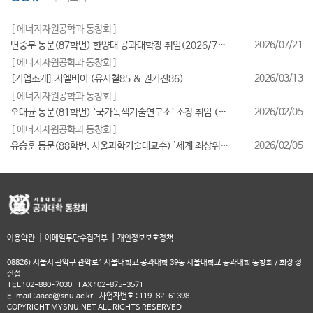
[ 에너지자원공학과 동창회 ]
2026/07/21
변중무 동문(87학번) 한양대 공과대학장 취임(2026/7/1일자)
[ 에너지자원공학과 동창회 ]
2026/03/13
[기업소개] 지엘비이 (유시철85 & 권기진86)
[ 에너지자원공학과 동창회 ]
2026/02/05
오대균 동문(81학번) `국가녹색기술연구소` 소장 취임 (2026/2월)
[ 에너지자원공학과 동창회 ]
2026/02/05
유승훈 동문(88학번, 서울과학기술대교수) `세계 최상위 연구자 2025` 등재
|
|
이용약관
이메일무단수집거부
개인정보보호정책
08826) 서울시 관악구 관악로1 서울대학교 공과대학 39동 서울대학교 공과대학 동창회 / 회장 정
진섭
TEL : 02-880-7030 | FAX : 02-875-3571
E-mail : aace@snu.ac.kr | 사업자번호 : 119-82-61398
COPYRIGHT MYSNU.NET ALL RIGHTS RESERVED