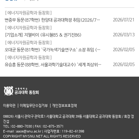
[ 에너지자원공학과 동창회 ]
2026/07/21
변중무 동문(87학번) 한양대 공과대학장 취임(2026/7/1일자)
[ 에너지자원공학과 동창회 ]
2026/03/13
[기업소개] 지엘비이 (유시철85 & 권기진86)
[ 에너지자원공학과 동창회 ]
2026/02/05
오대균 동문(81학번) `국가녹색기술연구소` 소장 취임 (2026/2월)
[ 에너지자원공학과 동창회 ]
2026/02/05
유승훈 동문(88학번, 서울과학기술대교수) `세계 최상위 연구자 2025` 등재
|
|
이용약관
이메일무단수집거부
개인정보보호정책
08826) 서울시 관악구 관악로1 서울대학교 공과대학 39동 서울대학교 공과대학 동창회 / 회장 정
진섭
TEL : 02-880-7030 | FAX : 02-875-3571
E-mail : aace@snu.ac.kr | 사업자번호 : 119-82-61398
COPYRIGHT MYSNU.NET ALL RIGHTS RESERVED