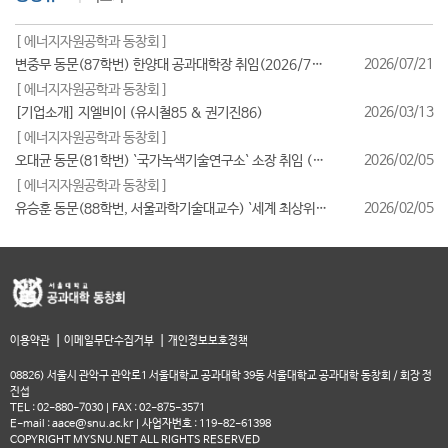
[ 에너지자원공학과 동창회 ]
2026/07/21
변중무 동문(87학번) 한양대 공과대학장 취임(2026/7/1일자)
[ 에너지자원공학과 동창회 ]
2026/03/13
[기업소개] 지엘비이 (유시철85 & 권기진86)
[ 에너지자원공학과 동창회 ]
2026/02/05
오대균 동문(81학번) `국가녹색기술연구소` 소장 취임 (2026/2월)
[ 에너지자원공학과 동창회 ]
2026/02/05
유승훈 동문(88학번, 서울과학기술대교수) `세계 최상위 연구자 2025` 등재
|
|
이용약관
이메일무단수집거부
개인정보보호정책
08826) 서울시 관악구 관악로1 서울대학교 공과대학 39동 서울대학교 공과대학 동창회 / 회장 정
진섭
TEL : 02-880-7030 | FAX : 02-875-3571
E-mail : aace@snu.ac.kr | 사업자번호 : 119-82-61398
COPYRIGHT MYSNU.NET ALL RIGHTS RESERVED