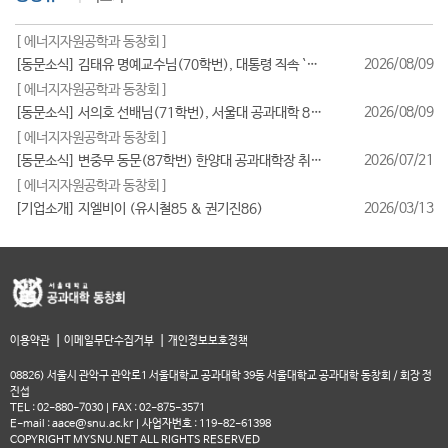
[ 에너지자원공학과 동창회 ]
2026/08/09
[동문소식] 김태유 명예교수님(70학번), 대통령 직속 `규제합리화위원회 부위원장` 위촉
[ 에너지자원공학과 동창회 ]
2026/08/09
[동문소식] 서의호 선배님(71학번), 서울대 공과대학 80주년 기념 쇼츠(Shorts) 공모전 `2등` 수상!
[ 에너지자원공학과 동창회 ]
2026/07/21
[동문소식] 변중무 동문(87학번) 한양대 공과대학장 취임(2026/7/1일자)
[ 에너지자원공학과 동창회 ]
2026/03/13
[기업소개] 지엘비이 (유시철85 & 권기진86)
|
|
이용약관
이메일무단수집거부
개인정보보호정책
08826) 서울시 관악구 관악로1 서울대학교 공과대학 39동 서울대학교 공과대학 동창회 / 회장 정
진섭
TEL : 02-880-7030 | FAX : 02-875-3571
E-mail : aace@snu.ac.kr | 사업자번호 : 119-82-61398
COPYRIGHT MYSNU.NET ALL RIGHTS RESERVED