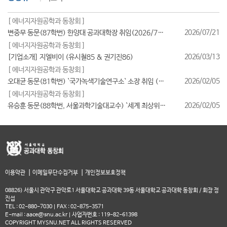
[ 에너지자원공학과 동창회 ]
2026/07/21
변중무 동문(87학번) 한양대 공과대학장 취임(2026/7/1일자)
[ 에너지자원공학과 동창회 ]
2026/03/13
[기업소개] 지엘비이 (유시철85 & 권기진86)
[ 에너지자원공학과 동창회 ]
2026/02/05
오대균 동문(81학번) `국가녹색기술연구소` 소장 취임 (2026/2월)
[ 에너지자원공학과 동창회 ]
2026/02/05
유승훈 동문(88학번, 서울과학기술대교수) `세계 최상위 연구자 2025` 등재
|
|
이용약관
이메일무단수집거부
개인정보보호정책
08826) 서울시 관악구 관악로1 서울대학교 공과대학 39동 서울대학교 공과대학 동창회 / 회장 정
진섭
TEL : 02-880-7030 | FAX : 02-875-3571
E-mail : aace@snu.ac.kr | 사업자번호 : 119-82-61398
COPYRIGHT MYSNU.NET ALL RIGHTS RESERVED