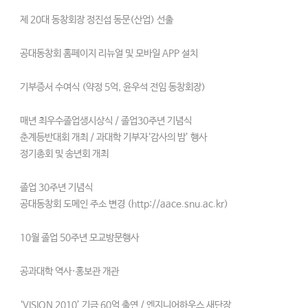
제 20대 동창회장 정진섭 동문(산업) 선출
공대동창회 홈페이지 리뉴얼 및 모바일 APP 설치
기부증서 수여식 (약정 5억, 윤우석 전임 동창회장)
매년 최우수졸업생시상식 / 졸업30주년 기념식
춘계등반대회 개최 / 과대학 기부자‘감사의 밤’ 행사
정기총회 및 송년회 개최
졸업 30주년 기념식
공대동창회 도메인 주소 변경 (http://aace.snu.ac.kr)
10월 졸업 50주년 모교방문행사
공과대학 역사·홍보관 개관
‘VISION 2010’ 기금 60억 출연 / 엔지니어하우스 새단장