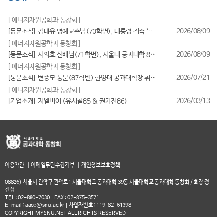
[ 에너지자원공학과 동창회 ]
2026/08/09
[동문소식] 김태유 명예교수님(70학번), 대통령 직속 `규제합리화위원회 부위원장` 위촉
[ 에너지자원공학과 동창회 ]
2026/08/09
[동문소식] 서의호 선배님(71학번), 서울대 공과대학 80주년 기념 쇼츠(Shorts) 공모전 `2등` 수상!
[ 에너지자원공학과 동창회 ]
2026/07/21
[동문소식] 변중무 동문(87학번) 한양대 공과대학장 취임(2026/7/1일자)
[ 에너지자원공학과 동창회 ]
2026/03/13
[기업소개] 지엘비이 (유시철85 & 권기진86)
|
|
이용약관
이메일무단수집거부
개인정보보호정책
08826) 서울시 관악구 관악로1 서울대학교 공과대학 39동 서울대학교 공과대학 동창회 / 회장 정
진섭
TEL : 02-880-7030 | FAX : 02-875-3571
E-mail : aace@snu.ac.kr | 사업자번호 : 119-82-61398
COPYRIGHT MYSNU.NET ALL RIGHTS RESERVED