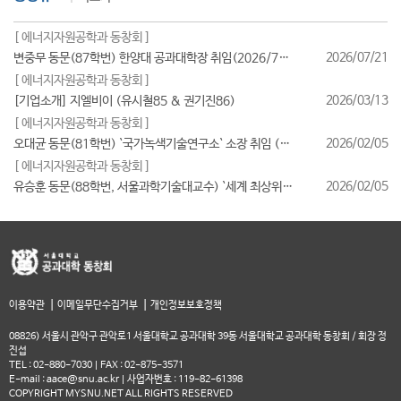
[ 에너지자원공학과 동창회 ]
2026/07/21
변중무 동문(87학번) 한양대 공과대학장 취임(2026/7/1일자)
[ 에너지자원공학과 동창회 ]
2026/03/13
[기업소개] 지엘비이 (유시철85 & 권기진86)
[ 에너지자원공학과 동창회 ]
2026/02/05
오대균 동문(81학번) `국가녹색기술연구소` 소장 취임 (2026/2월)
[ 에너지자원공학과 동창회 ]
2026/02/05
유승훈 동문(88학번, 서울과학기술대교수) `세계 최상위 연구자 2025` 등재
|
|
이용약관
이메일무단수집거부
개인정보보호정책
08826) 서울시 관악구 관악로1 서울대학교 공과대학 39동 서울대학교 공과대학 동창회 / 회장 정
진섭
TEL : 02-880-7030 | FAX : 02-875-3571
E-mail : aace@snu.ac.kr | 사업자번호 : 119-82-61398
COPYRIGHT MYSNU.NET ALL RIGHTS RESERVED