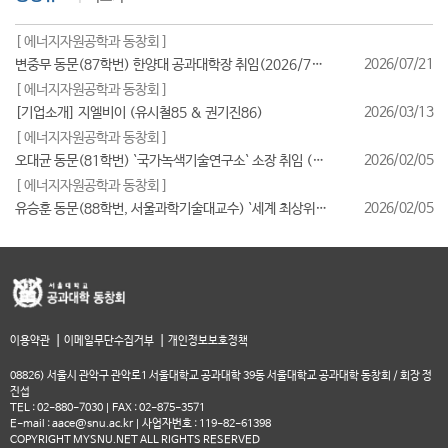
[ 에너지자원공학과 동창회 ]
2026/07/21
변중무 동문(87학번) 한양대 공과대학장 취임(2026/7/1일자)
[ 에너지자원공학과 동창회 ]
2026/03/13
[기업소개] 지엘비이 (유시철85 & 권기진86)
[ 에너지자원공학과 동창회 ]
2026/02/05
오대균 동문(81학번) `국가녹색기술연구소` 소장 취임 (2026/2월)
[ 에너지자원공학과 동창회 ]
2026/02/05
유승훈 동문(88학번, 서울과학기술대교수) `세계 최상위 연구자 2025` 등재
|
|
이용약관
이메일무단수집거부
개인정보보호정책
08826) 서울시 관악구 관악로1 서울대학교 공과대학 39동 서울대학교 공과대학 동창회 / 회장 정
진섭
TEL : 02-880-7030 | FAX : 02-875-3571
E-mail : aace@snu.ac.kr | 사업자번호 : 119-82-61398
COPYRIGHT MYSNU.NET ALL RIGHTS RESERVED