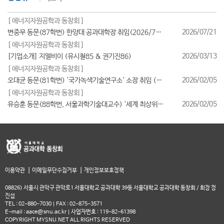
[ 에너지자원공학과 동창회 ]
2026/07/21
변중무 동문(87학번) 한양대 공과대학장 취임(2026/7/1일자)
[ 에너지자원공학과 동창회 ]
2026/03/13
[기업소개] 지엘비이 (유시철85 & 권기진86)
[ 에너지자원공학과 동창회 ]
2026/02/05
오대균 동문(81학번) `국가녹색기술연구소` 소장 취임 (2026/2월)
[ 에너지자원공학과 동창회 ]
2026/02/05
유승훈 동문(88학번, 서울과학기술대교수) `세계 최상위 연구자 2025` 등재
|
|
이용약관
이메일무단수집거부
개인정보보호정책
08826) 서울시 관악구 관악로1 서울대학교 공과대학 39동 서울대학교 공과대학 동창회 / 회장 정
진섭
TEL : 02-880-7030 | FAX : 02-875-3571
E-mail : aace@snu.ac.kr | 사업자번호 : 119-82-61398
COPYRIGHT MYSNU.NET ALL RIGHTS RESERVED